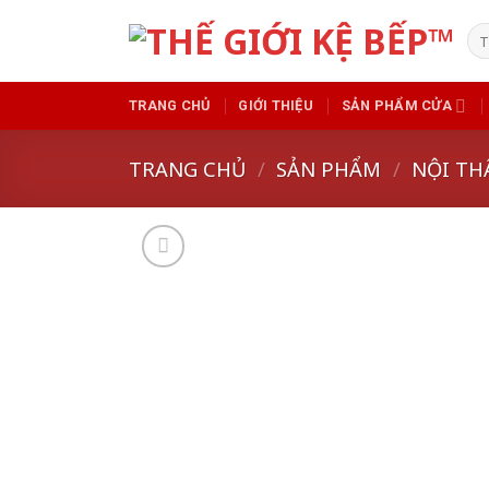
Skip
Tì
to
kiế
content
TRANG CHỦ
GIỚI THIỆU
SẢN PHẨM CỬA
TRANG CHỦ
/
SẢN PHẨM
/
NỘI TH