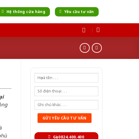
Hệ thống cửa hàng
Yêu cầu tư vấn
ại
òng
à
phù
Gọi 0824.400.400