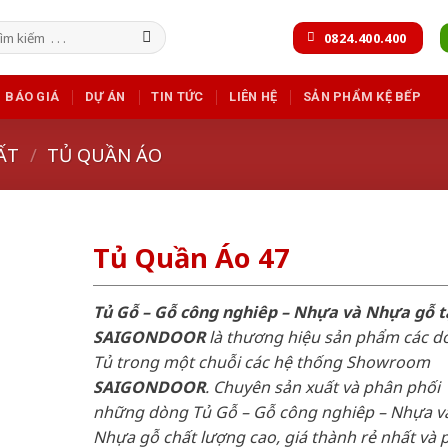
m
0824.400.400
m:
BÁO GIÁ
DỰ ÁN
TIN TỨC
LIÊN HỆ
SẢN PHẨM KỆ BẾP
ẤT
/
TỦ QUẦN ÁO
Tủ Quần Áo 47
Tủ Gỗ – Gỗ công nghiêp – Nhựa và Nhựa gỗ t
SAIGONDOOR
là thương hiệu sản phẩm các d
Tủ trong một chuỗi các hệ thống Showroom
SAIGONDOOR
. Chuyên sản xuất và phân phối
những dòng Tủ Gỗ – Gỗ công nghiêp – Nhựa v
Nhựa gỗ chất lượng cao, giá thành rẻ nhất và 