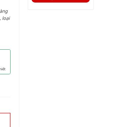
hàng
 loại
hiết