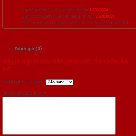
Quà tặng đồ nội thất trang trí lên đến
1.000.000đ
Giảm trực tiếp khi mua đơn hàng lớn hơn
3.000.000đ
Nhiều ưu đãi lớn khi đăng ký tài khoản thành viên thân thiết
Đánh giá (0)
Hãy là người đầu tiên nhận xét “Tủ Quần Áo
54”
Đánh giá của bạn
*
Nhận xét của bạn
*