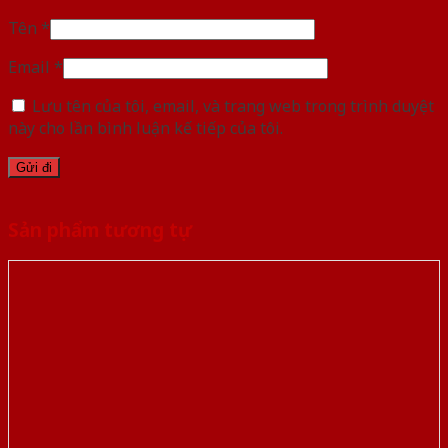
Tên
*
Email
*
Lưu tên của tôi, email, và trang web trong trình duyệt
này cho lần bình luận kế tiếp của tôi.
Sản phẩm tương tự