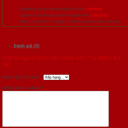
Quà tặng đồ nội thất trang trí lên đến
1.000.000đ
Giảm trực tiếp khi mua đơn hàng lớn hơn
3.000.000đ
Nhiều ưu đãi lớn khi đăng ký tài khoản thành viên thân thiết
Đánh giá (0)
Hãy là người đầu tiên nhận xét “Tủ Quần Áo
36”
Đánh giá của bạn
*
Nhận xét của bạn
*