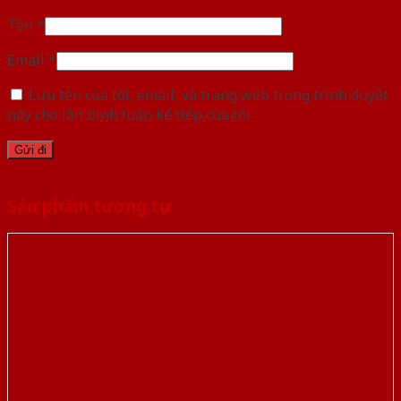
Tên
*
Email
*
Lưu tên của tôi, email, và trang web trong trình duyệt
này cho lần bình luận kế tiếp của tôi.
Sản phẩm tương tự