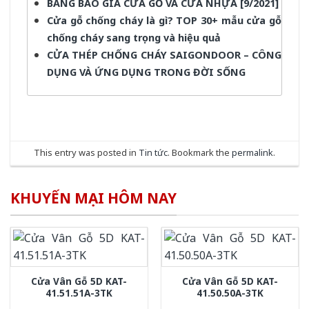
BẢNG BÁO GIÁ CỬA GỖ VÀ CỬA NHỰA [9/2021]
Cửa gỗ chống cháy là gì? TOP 30+ mẫu cửa gỗ
chống cháy sang trọng và hiệu quả
CỬA THÉP CHỐNG CHÁY SAIGONDOOR – CÔNG
DỤNG VÀ ỨNG DỤNG TRONG ĐỜI SỐNG
This entry was posted in
Tin tức
. Bookmark the
permalink
.
KHUYẾN MẠI HÔM NAY
Cửa Vân Gỗ 5D KAT-
Cửa Vân Gỗ 5D KAT-
41.51.51A-3TK
41.50.50A-3TK