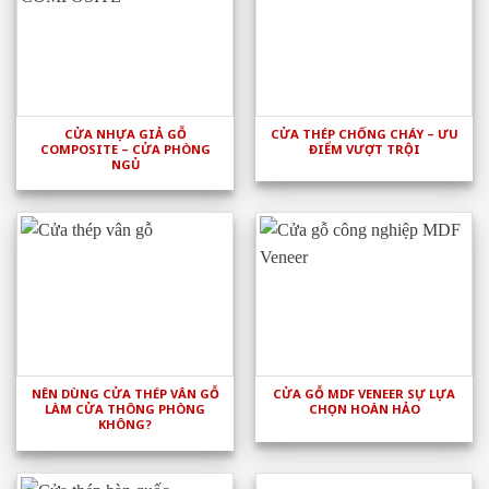
CỬA NHỰA GIẢ GỖ
CỬA THÉP CHỐNG CHÁY – ƯU
COMPOSITE – CỬA PHÒNG
ĐIỂM VƯỢT TRỘI
NGỦ
NÊN DÙNG CỬA THÉP VÂN GỖ
CỬA GỖ MDF VENEER SỰ LỰA
LÀM CỬA THÔNG PHÒNG
CHỌN HOÀN HẢO
KHÔNG?