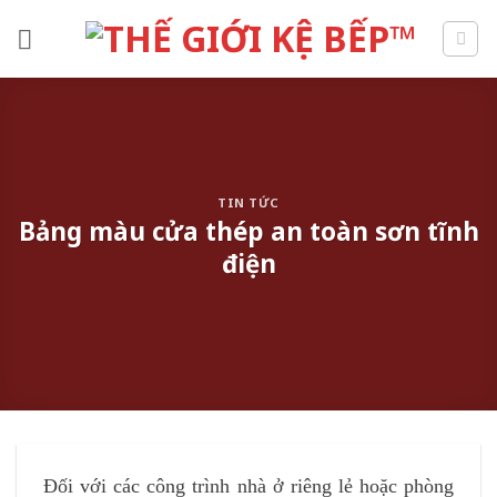
Skip
to
content
TIN TỨC
Bảng màu cửa thép an toàn sơn tĩnh
điện
Đối với các công trình nhà ở riêng lẻ hoặc phòng