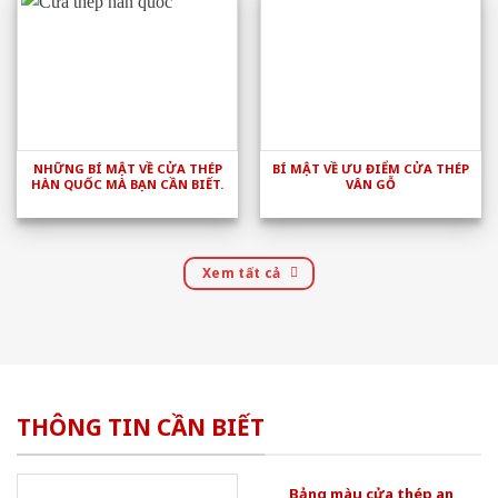
NHỮNG BÍ MẬT VỀ CỬA THÉP
BÍ MẬT VỀ ƯU ĐIỂM CỬA THÉP
HÀN QUỐC MÀ BẠN CẦN BIẾT.
VÂN GỖ
Xem tất cả
THÔNG TIN CẦN BIẾT
Bảng màu cửa thép an