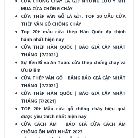
CỬA CHỐNG CHÁY LÀ GÌ? NHỮNG LƯU Ý KHI
MUA CỬA CHỐNG CHÁY
CỬA THÉP VÂN GỖ LÀ GÌ?. TOP 20 MẪU CỬA
THÉP VÂN GỖ CHỐNG CHÁY
Top 20+ mẫu cửa thép Hàn Quốc đẹp thịnh
hành nhất hiện nay
CỬA THÉP HÀN QUỐC | BÁO GIÁ CẬP NHẬT
THÁNG【7/2021】
Sự Bền Bỉ và An Toàn: cửa thép chống cháy và
Ưu Điểm
CỬA THÉP VÂN GỖ | BẢNG BÁO GIÁ CẬP NHẬT
THÁNG【7/2021】
CỬA THÉP HÀN QUỐC | BÁO GIÁ CẬP NHẬT
THÁNG [7/2021]
TOP 20+ Mẫu cửa gỗ chống cháy hiệu quả
được yêu thích nhất hiện nay
CỬA CÁCH ÂM | BÁO GIÁ CỬA CÁCH ÂM
CHỐNG ỒN MỚI NHẤT 2023