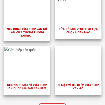
NÊN DÙNG CỬA THÉP VÂN GỖ
CỬA GỖ MDF VENEER SỰ LỰA
LÀM CỬA THÔNG PHÒNG
CHỌN HOÀN HẢO
KHÔNG?
NHỮNG BÍ MẬT VỀ CỬA THÉP
BÍ MẬT VỀ ƯU ĐIỂM CỬA THÉP
HÀN QUỐC MÀ BẠN CẦN BIẾT.
VÂN GỖ