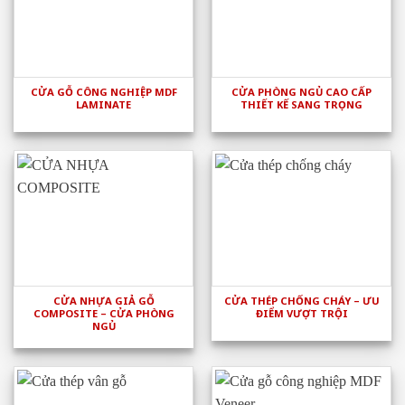
CỬA GỖ CÔNG NGHIỆP MDF
CỬA PHÒNG NGỦ CAO CẤP
LAMINATE
THIẾT KẾ SANG TRỌNG
CỬA NHỰA GIẢ GỖ
CỬA THÉP CHỐNG CHÁY – ƯU
COMPOSITE – CỬA PHÒNG
ĐIỂM VƯỢT TRỘI
NGỦ